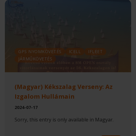
GPS NYOMKÖVETÉS
ICELL
IFLEET
JÁRMŰKÖVETÉS
(Magyar) Kékszalag Verseny: Az
Izgalom Hullámain
2024-07-17
Sorry, this entry is only available in Magyar.