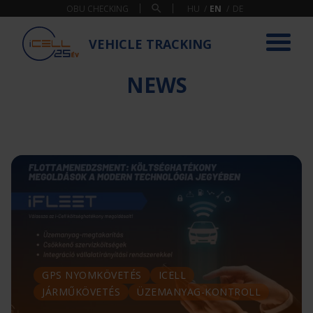
OBU CHECKING
VEHICLE TRACKING
NEWS
GPS NYOMKÖVETÉS
ICELL
JÁRMŰKÖVETÉS
ÜZEMANYAG-KONTROLL