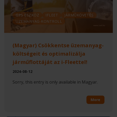
GPS ESZKÖZ
IFLEET
JÁRMŰKÖVETÉS
ÜZEMANYAG-KONTROLL
(Magyar) Csökkentse üzemanyag­
költségeit és optimalizálja
járműflottáját az i-Fleettel!
2024-08-12
Sorry, this entry is only available in Magyar.
More