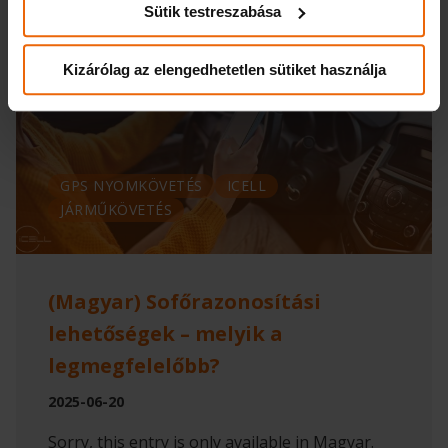
Sütik testreszabása
Kizárólag az elengedhetetlen sütiket használja
GPS NYOMKÖVETÉS
ICELL
JÁRMŰKÖVETÉS
(Magyar) Sofőrazonosítási
lehetőségek – melyik a
legmegfelelőbb?
2025-06-20
Sorry, this entry is only available in Magyar.