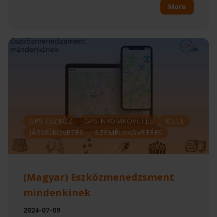
More
GPS ESZKÖZ
GPS NYOMKÖVETÉS
ICELL
JÁRMŰKÖVETÉS
SZEMÉLYKÖVETÉES
(Magyar) Eszközmenedzsment
mindenkinek
2024-07-09