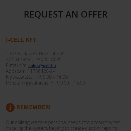
REQUEST AN OFFER
I-CELL KFT.
1037 Budapest Bécsi út 269.
47.5517848°; 19.0261868°
E-mail cím:
sales@icell.hu
Adószám: 11756420-2-41
Nyitvatartás: H-P, 9:00 – 16:00
Pénztári nyitvatartás: H-P, 9:00 – 15:00
REMEMBER!
Our colleagues take personal needs into account when
installing the system, helping to create custom reports