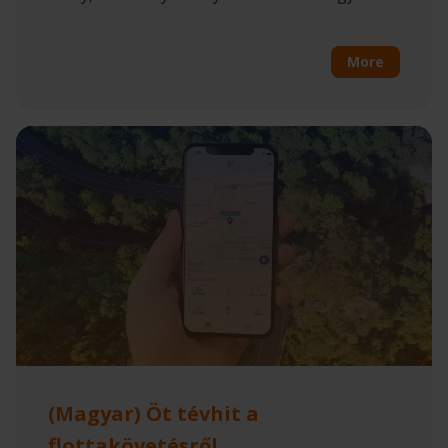
More
(Magyar) Öt tévhit a
flottakövetésről