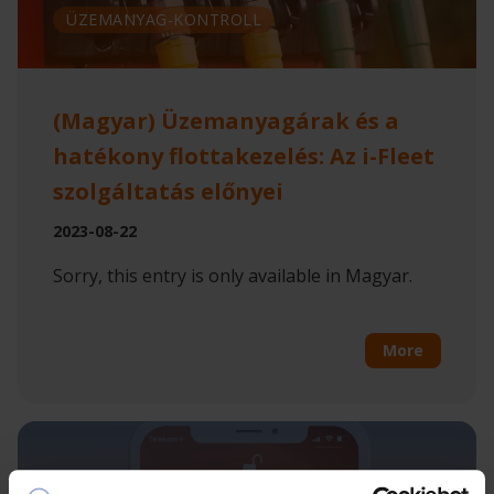
ÜZEMANYAG-KONTROLL
(Magyar) Üzemanyagárak és a
hatékony flottakezelés: Az i-Fleet
szolgáltatás előnyei
2023-08-22
Sorry, this entry is only available in Magyar.
More