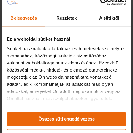
Beleegyezés
Részletek
A sütikről
Ez a weboldal sütiket használ
Sütiket használunk a tartalmak és hirdetések személyre
szabásához, közösségi funkciók biztosításához,
valamint weboldalforgalmunk elemzéséhez. Ezenkívül
(Magyar) Tudta, hogy az i-Fleet
közösségi média-, hirdető- és elemező partnereinkkel
applikációval parkolhat is?
megosztjuk az Ön weboldalhasználatra vonatkozó
adatait, akik kombinálhatják az adatokat más olyan
2023-07-28
adatokkal, amelyeket Ön adott meg számukra vagy az
Sorry, this entry is only available in Magyar.
Ön által használt más szolgáltatásokból gyűjtöttek.
More
Összes süti engedélyezése